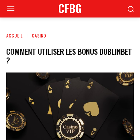
CFBG
ACCUEIL
CASINO
COMMENT UTILISER LES BONUS DUBLINBET
?