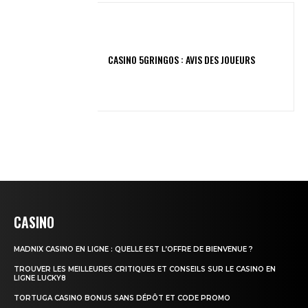
CASINO 5GRINGOS : AVIS DES JOUEURS
CASINO
MADNIX CASINO EN LIGNE : QUELLE EST L’OFFRE DE BIENVENUE ?
TROUVER LES MEILLEURES CRITIQUES ET CONSEILS SUR LE CASINO EN
LIGNE LUCKY8
TORTUGA CASINO BONUS SANS DÉPÔT ET CODE PROMO