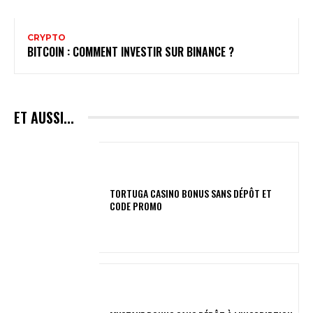
CRYPTO
BITCOIN : COMMENT INVESTIR SUR BINANCE ?
ET AUSSI...
TORTUGA CASINO BONUS SANS DÉPÔT ET
CODE PROMO