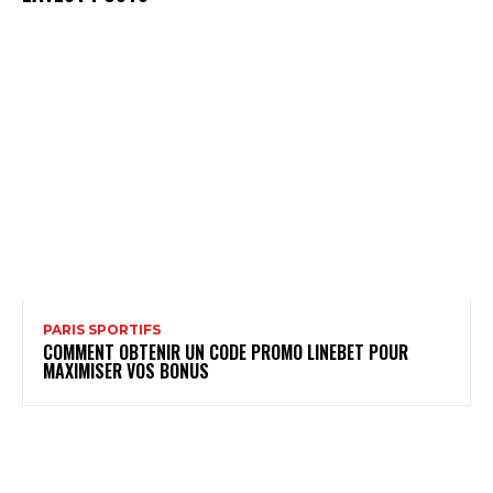
PARIS SPORTIFS
COMMENT OBTENIR UN CODE PROMO LINEBET POUR
MAXIMISER VOS BONUS