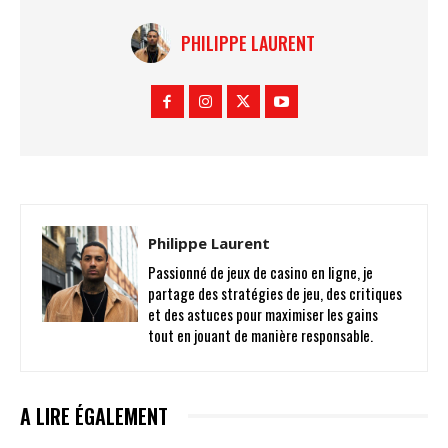
PHILIPPE LAURENT
Philippe Laurent
Passionné de jeux de casino en ligne, je
partage des stratégies de jeu, des critiques
et des astuces pour maximiser les gains
tout en jouant de manière responsable.
A LIRE ÉGALEMENT