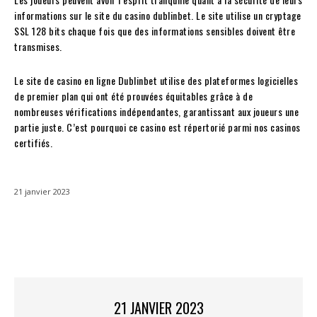
informations sur le site du casino dublinbet. Le site utilise un cryptage
SSL 128 bits chaque fois que des informations sensibles doivent être
transmises.
Le site de casino en ligne Dublinbet utilise des plateformes logicielles
de premier plan qui ont été prouvées équitables grâce à de
nombreuses vérifications indépendantes, garantissant aux joueurs une
partie juste. C’est pourquoi ce casino est répertorié parmi nos casinos
certifiés.
21 janvier 2023
21 JANVIER 2023