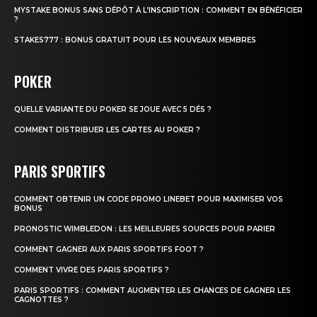
MYSTAKE BONUS SANS DÉPÔT À L’INSCRIPTION : COMMENT EN BÉNÉFICIER
?
STAKES777 : BONUS GRATUIT POUR LES NOUVEAUX MEMBRES
POKER
QUELLE VARIANTE DU POKER SE JOUE AVEC 5 DÉS ?
COMMENT DISTRIBUER LES CARTES AU POKER ?
PARIS SPORTIFS
COMMENT OBTENIR UN CODE PROMO LINEBET POUR MAXIMISER VOS
BONUS
PRONOSTIC WIMBLEDON : LES MEILLEURES SOURCES POUR PARIER
COMMENT GAGNER AUX PARIS SPORTIFS FOOT ?
COMMENT VIVRE DES PARIS SPORTIFS ?
PARIS SPORTIFS : COMMENT AUGMENTER LES CHANCES DE GAGNER LES
CAGNOTTES ?