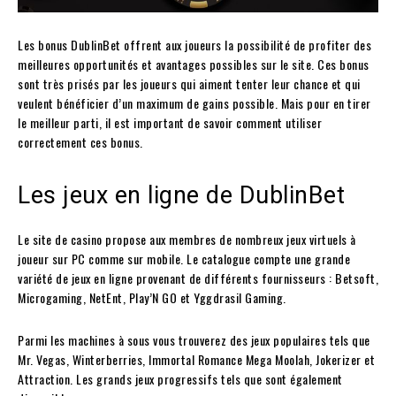
Les bonus DublinBet offrent aux joueurs la possibilité de profiter des
meilleures opportunités et avantages possibles sur le site. Ces bonus
sont très prisés par les joueurs qui aiment tenter leur chance et qui
veulent bénéficier d’un maximum de gains possible. Mais pour en tirer
le meilleur parti, il est important de savoir comment utiliser
correctement ces bonus.
Les jeux en ligne de DublinBet
Le site de casino propose aux membres de nombreux jeux virtuels à
joueur sur PC comme sur mobile. Le catalogue compte une grande
variété de jeux en ligne provenant de différents fournisseurs : Betsoft,
Microgaming, NetEnt, Play’N GO et Yggdrasil Gaming.
Parmi les machines à sous vous trouverez des jeux populaires tels que
Mr. Vegas, Winterberries, Immortal Romance Mega Moolah, Jokerizer et
Attraction. Les grands jeux progressifs tels que sont également