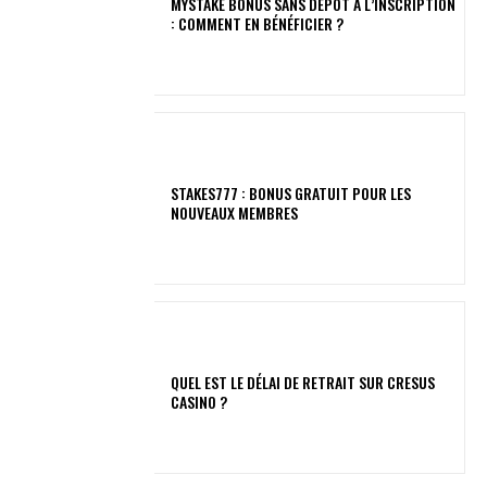
MYSTAKE BONUS SANS DÉPÔT À L’INSCRIPTION
: COMMENT EN BÉNÉFICIER ?
STAKES777 : BONUS GRATUIT POUR LES
NOUVEAUX MEMBRES
QUEL EST LE DÉLAI DE RETRAIT SUR CRESUS
CASINO ?