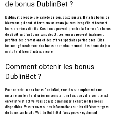
de bonus DublinBet ?
DublinBet propose une variété de bonus aux joueurs. Il y a les bonus de
bienvenue qui sont offerts aux nouveaux joueurs lorsqu’ils effectuent
leurs premiers dépôts. Ces bonus peuvent prendre la forme d’un bonus
de dépôt ou d’un bonus sans dépôt. Les joueurs peuvent également
profiter des promotions et des offres spéciales périodiques. Elles
incluent généralement des bonus de remboursement, des bonus de jeux
gratuits et bien d’autres encore.
Comment obtenir les bonus
DublinBet ?
Pour obtenir un des bonus DublinBet, vous devez simplement vous
inscrire sur le site et créer un compte. Une fois que votre compte est
enregistré et activé, vous pouvez commencer à chercher les bonus
disponibles. Vous trouverez des informations sur les différents types
de bonus sur le site Web de DublinBet. Vous pouvez également