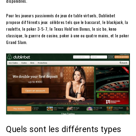
disponibles.
Pour les joueurs passionnés de jeux de table virtuels, Dublinbet
propose différents jeux célèbres tels que le baccarat, le blackjack, la
roulette, le poker 3-5-7, le Texas Hold’em Bonus, le sic bo, keno
classique, la guerre de casino, poker à une ou quatre mains, et le poker
Grand Slam.
Quels sont les différents types