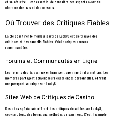
et sa sécurité. Il est essentiel de connaître ces aspects avant de
chercher des avis et des conseils.
Où Trouver des Critiques Fiables
La clé pour tirer le meilleur parti de Lucky8 est de trouver des
critiques et des conseils fiables. Voici quelques sources
recommandées :
Forums et Communautés en Ligne
Les forums dédiés aux jeux en ligne sont une mine d’informations. Les
membres partagent souvent leurs expériences personnelles, offrant
une perspective unique sur Lucky8.
Sites Web de Critiques de Casino
Des sites spécialisés offrent des critiques détaillées sur Lucky8,
couvrant tout, des bonus aux méthodes de paiement. C’est l’exemple