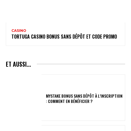
CASINO
TORTUGA CASINO BONUS SANS DÉPÔT ET CODE PROMO
ET AUSSI...
MYSTAKE BONUS SANS DÉPÔT À L’INSCRIPTION
: COMMENT EN BÉNÉFICIER ?