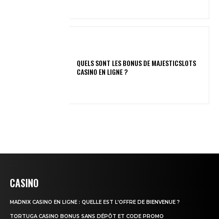
QUELS SONT LES BONUS DE MAJESTICSLOTS
CASINO EN LIGNE ?
CASINO
MADNIX CASINO EN LIGNE : QUELLE EST L’OFFRE DE BIENVENUE ?
TORTUGA CASINO BONUS SANS DÉPÔT ET CODE PROMO