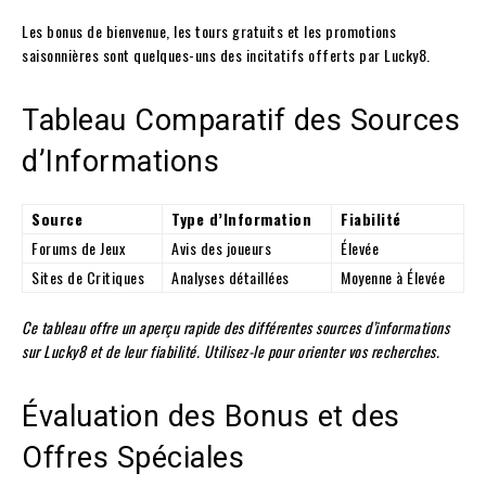
Les bonus de bienvenue, les tours gratuits et les promotions
saisonnières sont quelques-uns des incitatifs offerts par Lucky8.
Tableau Comparatif des Sources
d’Informations
Source
Type d’Information
Fiabilité
Forums de Jeux
Avis des joueurs
Élevée
Sites de Critiques
Analyses détaillées
Moyenne à Élevée
Ce tableau offre un aperçu rapide des différentes sources d’informations
sur Lucky8 et de leur fiabilité. Utilisez-le pour orienter vos recherches.
Évaluation des Bonus et des
Offres Spéciales