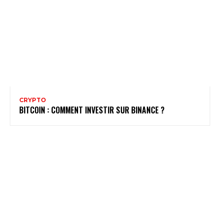
CRYPTO
BITCOIN : COMMENT INVESTIR SUR BINANCE ?