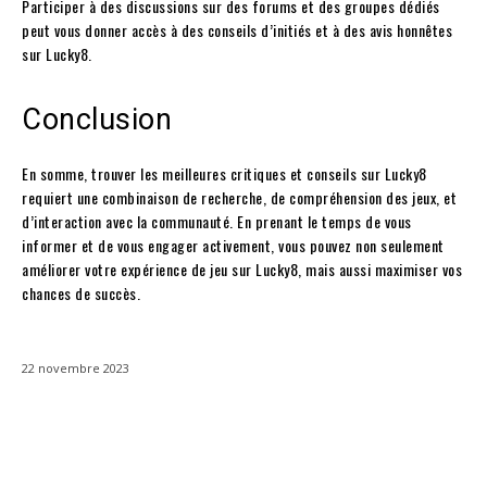
Participer à des discussions sur des forums et des groupes dédiés
peut vous donner accès à des conseils d’initiés et à des avis honnêtes
sur Lucky8.
Conclusion
En somme, trouver les meilleures critiques et conseils sur Lucky8
requiert une combinaison de recherche, de compréhension des jeux, et
d’interaction avec la communauté. En prenant le temps de vous
informer et de vous engager activement, vous pouvez non seulement
améliorer votre expérience de jeu sur Lucky8, mais aussi maximiser vos
chances de succès.
22 novembre 2023