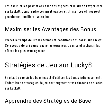
Les bonus et les promotions sont des aspects cruciaux de l’expérience
sur Lucky8. Comprendre comment évaluer et utiliser ces offres peut
grandement améliorer votre jeu.
Maximiser les Avantages des Bonus
Prenez le temps de lire les termes et conditions des bonus sur Lucky8.
Cela vous aidera à comprendre les exigences de mise et à choisir les
offres les plus avantageuses.
Stratégies de Jeu sur Lucky8
En plus de choisir les bons jeux et d’utiliser les bonus judicieusement,
l’adoption de stratégies de jeu peut augmenter vos chances de succès
sur Lucky8.
Apprendre des Stratégies de Base