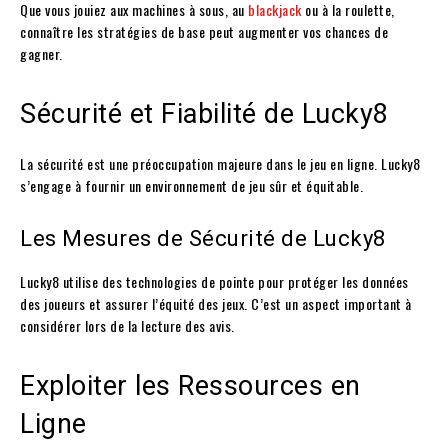
Que vous jouiez aux machines à sous, au
blackjack
ou à la roulette,
connaître les stratégies de base peut augmenter vos chances de
gagner.
Sécurité et Fiabilité de Lucky8
La sécurité est une préoccupation majeure dans le jeu en ligne. Lucky8
s’engage à fournir un environnement de jeu sûr et équitable.
Les Mesures de Sécurité de Lucky8
Lucky8 utilise des technologies de pointe pour protéger les données
des joueurs et assurer l’équité des jeux. C’est un aspect important à
considérer lors de la lecture des avis.
Exploiter les Ressources en
Ligne