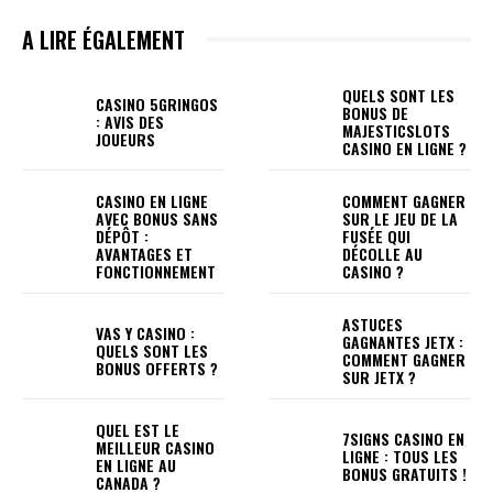
A LIRE ÉGALEMENT
QUELS SONT LES
CASINO 5GRINGOS
BONUS DE
: AVIS DES
MAJESTICSLOTS
JOUEURS
CASINO EN LIGNE ?
CASINO EN LIGNE
COMMENT GAGNER
AVEC BONUS SANS
SUR LE JEU DE LA
DÉPÔT :
FUSÉE QUI
AVANTAGES ET
DÉCOLLE AU
FONCTIONNEMENT
CASINO ?
ASTUCES
VAS Y CASINO :
GAGNANTES JETX :
QUELS SONT LES
COMMENT GAGNER
BONUS OFFERTS ?
SUR JETX ?
QUEL EST LE
7SIGNS CASINO EN
MEILLEUR CASINO
LIGNE : TOUS LES
EN LIGNE AU
BONUS GRATUITS !
CANADA ?