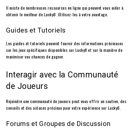
Il existe de nombreuses ressources en ligne qui peuvent vous aider à
obtenir le meilleur de Lucky8. Utilisez-les à votre avantage.
Guides et Tutoriels
Les guides et tutoriels peuvent fournir des informations précieuses
sur les jeux spécifiques disponibles sur Lucky8 et sur la manière de
maximiser vos chances de gagner.
Interagir avec la Communauté
de Joueurs
Rejoindre une communauté de joueurs peut vous offrir un soutien, des
conseils et des astuces précieux pour votre expérience sur Lucky8.
Forums et Groupes de Discussion