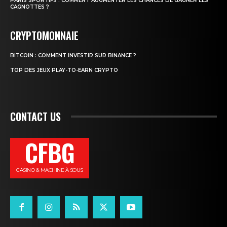
PARIS SPORTIFS : COMMENT AUGMENTER LES CHANCES DE GAGNER LES
CAGNOTTES ?
CRYPTOMONNAIE
BITCOIN : COMMENT INVESTIR SUR BINANCE ?
TOP DES JEUX PLAY-TO-EARN CRYPTO
CONTACT US
CFBG
CASINO & MACHINE À SOUS