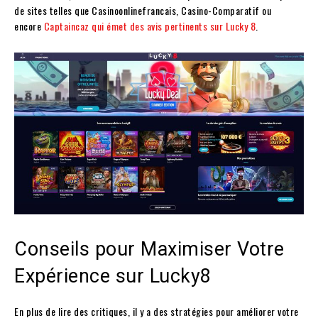
de sites telles que Casinoonlinefrancais, Casino-Comparatif ou
encore
Captaincaz qui émet des avis pertinents sur Lucky 8
.
Conseils pour Maximiser Votre
Expérience sur Lucky8
En plus de lire des critiques, il y a des stratégies pour améliorer votre