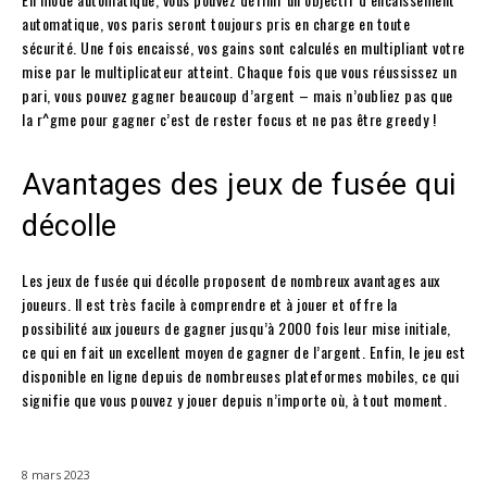
automatique, vos paris seront toujours pris en charge en toute
sécurité. Une fois encaissé, vos gains sont calculés en multipliant votre
mise par le multiplicateur atteint. Chaque fois que vous réussissez un
pari, vous pouvez gagner beaucoup d’argent – mais n’oubliez pas que
la r^gme pour gagner c’est de rester focus et ne pas être greedy !
Avantages des jeux de fusée qui
décolle
Les jeux de fusée qui décolle proposent de nombreux avantages aux
joueurs. Il est très facile à comprendre et à jouer et offre la
possibilité aux joueurs de gagner jusqu’à 2000 fois leur mise initiale,
ce qui en fait un excellent moyen de gagner de l’argent. Enfin, le jeu est
disponible en ligne depuis de nombreuses plateformes mobiles, ce qui
signifie que vous pouvez y jouer depuis n’importe où, à tout moment.
8 mars 2023