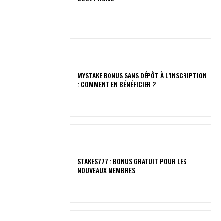
MYSTAKE BONUS SANS DÉPÔT À L’INSCRIPTION
: COMMENT EN BÉNÉFICIER ?
STAKES777 : BONUS GRATUIT POUR LES
NOUVEAUX MEMBRES