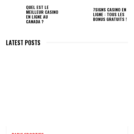
QUEL EST LE
7SIGNS CASINO EN
MEILLEUR CASINO
LIGNE : TOUS LES
EN LIGNE AU
BONUS GRATUITS !
CANADA ?
LATEST POSTS