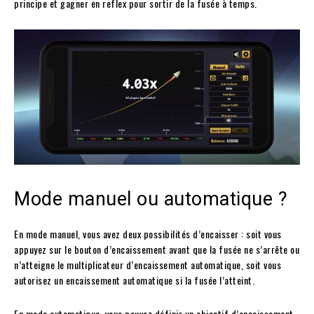
principe et gagner en reflex pour sortir de la fusée à temps.
Mode manuel ou automatique ?
En mode manuel, vous avez deux possibilités d’encaisser : soit vous
appuyez sur le bouton d’encaissement avant que la fusée ne s’arrête ou
n’atteigne le multiplicateur d’encaissement automatique, soit vous
autorisez un encaissement automatique si la fusée l’atteint.
En mode automatique, vous pouvez définir un objectif d’encaissement