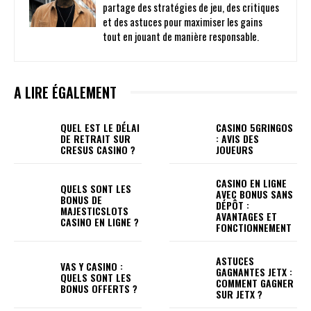
partage des stratégies de jeu, des critiques
et des astuces pour maximiser les gains
tout en jouant de manière responsable.
A LIRE ÉGALEMENT
QUEL EST LE DÉLAI
CASINO 5GRINGOS
DE RETRAIT SUR
: AVIS DES
CRESUS CASINO ?
JOUEURS
CASINO EN LIGNE
QUELS SONT LES
AVEC BONUS SANS
BONUS DE
DÉPÔT :
MAJESTICSLOTS
AVANTAGES ET
CASINO EN LIGNE ?
FONCTIONNEMENT
ASTUCES
VAS Y CASINO :
GAGNANTES JETX :
QUELS SONT LES
COMMENT GAGNER
BONUS OFFERTS ?
SUR JETX ?