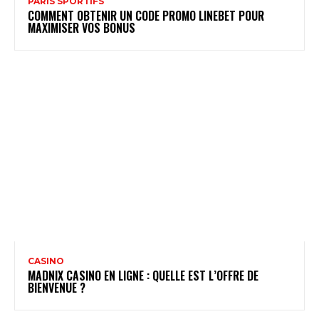
PARIS SPORTIFS
COMMENT OBTENIR UN CODE PROMO LINEBET POUR
MAXIMISER VOS BONUS
CASINO
MADNIX CASINO EN LIGNE : QUELLE EST L’OFFRE DE
BIENVENUE ?