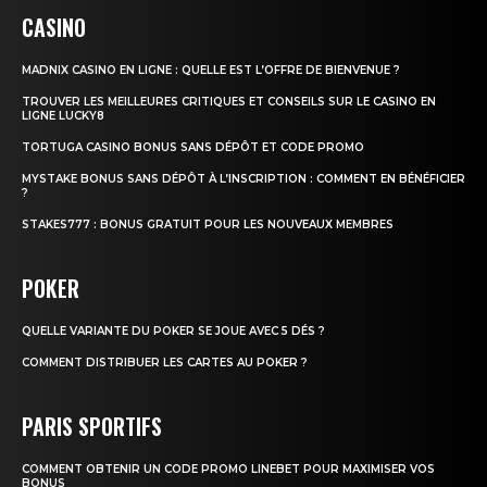
CASINO
MADNIX CASINO EN LIGNE : QUELLE EST L’OFFRE DE BIENVENUE ?
TROUVER LES MEILLEURES CRITIQUES ET CONSEILS SUR LE CASINO EN
LIGNE LUCKY8
TORTUGA CASINO BONUS SANS DÉPÔT ET CODE PROMO
MYSTAKE BONUS SANS DÉPÔT À L’INSCRIPTION : COMMENT EN BÉNÉFICIER
?
STAKES777 : BONUS GRATUIT POUR LES NOUVEAUX MEMBRES
POKER
QUELLE VARIANTE DU POKER SE JOUE AVEC 5 DÉS ?
COMMENT DISTRIBUER LES CARTES AU POKER ?
PARIS SPORTIFS
COMMENT OBTENIR UN CODE PROMO LINEBET POUR MAXIMISER VOS
BONUS