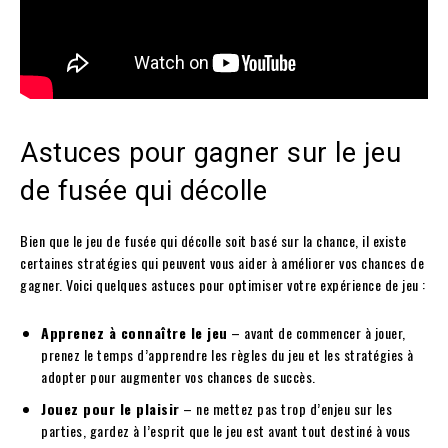
Astuces pour gagner sur le jeu
de fusée qui décolle
Bien que le jeu de fusée qui décolle soit basé sur la chance, il existe
certaines stratégies qui peuvent vous aider à améliorer vos chances de
gagner. Voici quelques astuces pour optimiser votre expérience de jeu :
Apprenez à connaître le jeu
– avant de commencer à jouer,
prenez le temps d’apprendre les règles du jeu et les stratégies à
adopter pour augmenter vos chances de succès.
Jouez pour le plaisir
– ne mettez pas trop d’enjeu sur les
parties, gardez à l’esprit que le jeu est avant tout destiné à vous