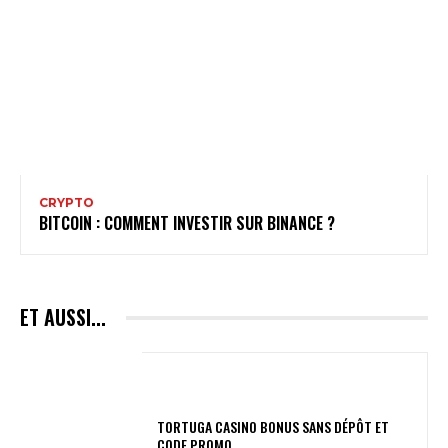
CRYPTO
BITCOIN : COMMENT INVESTIR SUR BINANCE ?
ET AUSSI...
TORTUGA CASINO BONUS SANS DÉPÔT ET
CODE PROMO