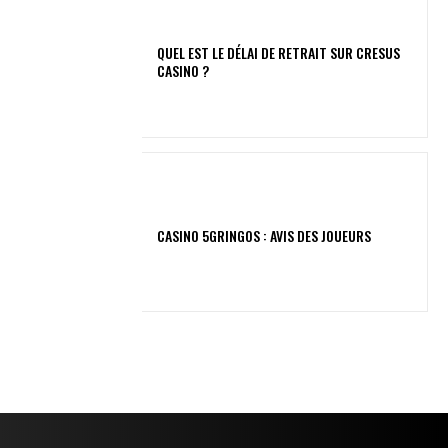
QUEL EST LE DÉLAI DE RETRAIT SUR CRESUS
CASINO ?
CASINO 5GRINGOS : AVIS DES JOUEURS