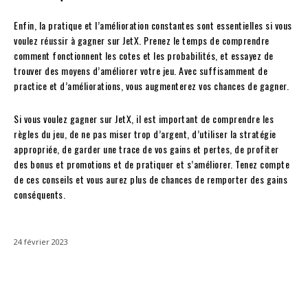
Enfin, la pratique et l’amélioration constantes sont essentielles si vous
voulez réussir à gagner sur JetX. Prenez le temps de comprendre
comment fonctionnent les cotes et les probabilités, et essayez de
trouver des moyens d’améliorer votre jeu. Avec suffisamment de
practice et d’améliorations, vous augmenterez vos chances de gagner.
Si vous voulez gagner sur JetX, il est important de comprendre les
règles du jeu, de ne pas miser trop d’argent, d’utiliser la stratégie
appropriée, de garder une trace de vos gains et pertes, de profiter
des bonus et promotions et de pratiquer et s’améliorer. Tenez compte
de ces conseils et vous aurez plus de chances de remporter des gains
conséquents.
24 février 2023