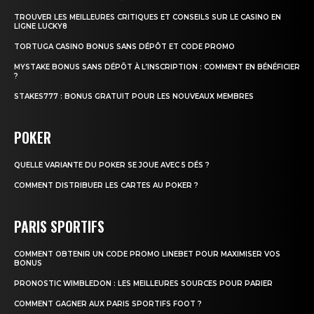
TROUVER LES MEILLEURES CRITIQUES ET CONSEILS SUR LE CASINO EN
LIGNE LUCKY8
TORTUGA CASINO BONUS SANS DÉPÔT ET CODE PROMO
MYSTAKE BONUS SANS DÉPÔT À L’INSCRIPTION : COMMENT EN BÉNÉFICIER
?
STAKES777 : BONUS GRATUIT POUR LES NOUVEAUX MEMBRES
POKER
QUELLE VARIANTE DU POKER SE JOUE AVEC 5 DÉS ?
COMMENT DISTRIBUER LES CARTES AU POKER ?
PARIS SPORTIFS
COMMENT OBTENIR UN CODE PROMO LINEBET POUR MAXIMISER VOS
BONUS
PRONOSTIC WIMBLEDON : LES MEILLEURES SOURCES POUR PARIER
COMMENT GAGNER AUX PARIS SPORTIFS FOOT ?