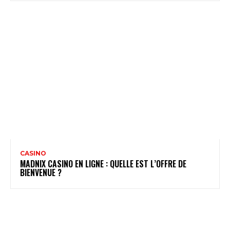
CASINO
MADNIX CASINO EN LIGNE : QUELLE EST L’OFFRE DE
BIENVENUE ?