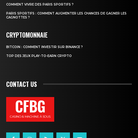
COMMENT VIVRE DES PARIS SPORTIFS ?
PARIS SPORTIFS : COMMENT AUGMENTER LES CHANCES DE GAGNER LES
CAGNOTTES ?
CRYPTOMONNAIE
BITCOIN : COMMENT INVESTIR SUR BINANCE ?
TOP DES JEUX PLAY-TO-EARN CRYPTO
CONTACT US
CFBG
CASINO & MACHINE À SOUS