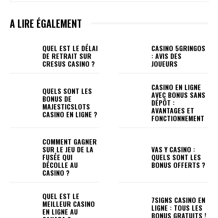
A LIRE ÉGALEMENT
QUEL EST LE DÉLAI
CASINO 5GRINGOS
DE RETRAIT SUR
: AVIS DES
CRESUS CASINO ?
JOUEURS
CASINO EN LIGNE
QUELS SONT LES
AVEC BONUS SANS
BONUS DE
DÉPÔT :
MAJESTICSLOTS
AVANTAGES ET
CASINO EN LIGNE ?
FONCTIONNEMENT
COMMENT GAGNER
SUR LE JEU DE LA
VAS Y CASINO :
FUSÉE QUI
QUELS SONT LES
DÉCOLLE AU
BONUS OFFERTS ?
CASINO ?
QUEL EST LE
7SIGNS CASINO EN
MEILLEUR CASINO
LIGNE : TOUS LES
EN LIGNE AU
BONUS GRATUITS !