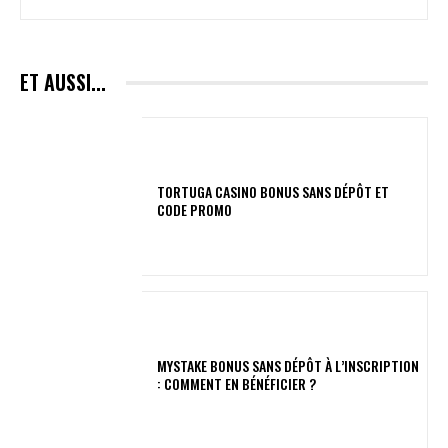
ET AUSSI...
TORTUGA CASINO BONUS SANS DÉPÔT ET
CODE PROMO
MYSTAKE BONUS SANS DÉPÔT À L’INSCRIPTION
: COMMENT EN BÉNÉFICIER ?