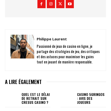
Philippe Laurent
Passionné de jeux de casino en ligne, je
partage des stratégies de jeu, des critiques
et des astuces pour maximiser les gains
tout en jouant de manière responsable.
A LIRE ÉGALEMENT
QUEL EST LE DÉLAI
CASINO 5GRINGOS
DE RETRAIT SUR
: AVIS DES
CRESUS CASINO ?
JOUEURS