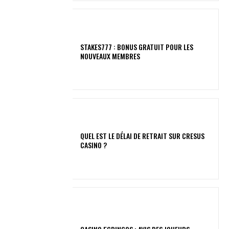
STAKES777 : BONUS GRATUIT POUR LES
NOUVEAUX MEMBRES
QUEL EST LE DÉLAI DE RETRAIT SUR CRESUS
CASINO ?