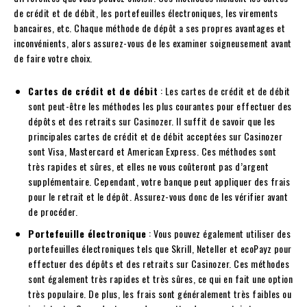
de crédit et de débit, les portefeuilles électroniques, les virements
bancaires, etc. Chaque méthode de dépôt a ses propres avantages et
inconvénients, alors assurez-vous de les examiner soigneusement avant
de faire votre choix.
Cartes de crédit et de débit
: Les cartes de crédit et de débit
sont peut-être les méthodes les plus courantes pour effectuer des
dépôts et des retraits sur Casinozer. Il suffit de savoir que les
principales cartes de crédit et de débit acceptées sur Casinozer
sont Visa, Mastercard et American Express. Ces méthodes sont
très rapides et sûres, et elles ne vous coûteront pas d’argent
supplémentaire. Cependant, votre banque peut appliquer des frais
pour le retrait et le dépôt. Assurez-vous donc de les vérifier avant
de procéder.
Portefeuille électronique
: Vous pouvez également utiliser des
portefeuilles électroniques tels que Skrill, Neteller et ecoPayz pour
effectuer des dépôts et des retraits sur Casinozer. Ces méthodes
sont également très rapides et très sûres, ce qui en fait une option
très populaire. De plus, les frais sont généralement très faibles ou